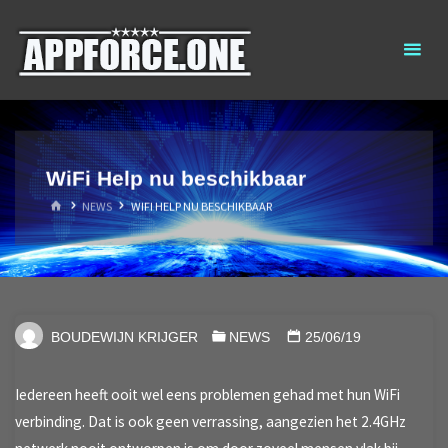
Ga
AppForce.One
RAPID APP
naar
DEVELOPMENT
de
inhoud
WiFi Help nu beschikbaar
HOME
NEWS
WIFI HELP NU BESCHIKBAAR
BOUDEWIJN KRIJGER
NEWS
25/06/19
Iedereen heeft ooit wel eens problemen gehad met hun WiFi
verbinding. Dat is ook geen verrassing, aangezien het 2.4GHz