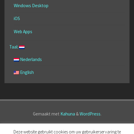
Windows Desktop
iOS
Web Apps
Taal:
Nederlands
English
Gemaakt met
Kahuna
&
WordPress
.
©2020 AppForce.One, Powered by ColorPlaza
Deze website gebruikt cookies om uw gebruikerservaring te