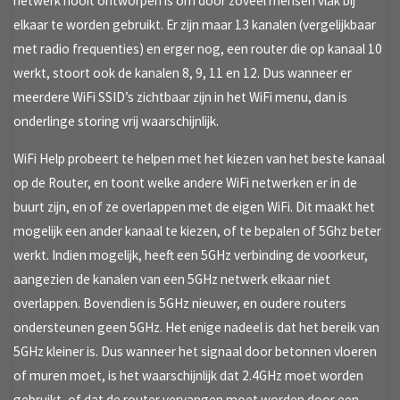
netwerk nooit ontworpen is om door zoveel mensen vlak bij
elkaar te worden gebruikt. Er zijn maar 13 kanalen (vergelijkbaar
met radio frequenties) en erger nog, een router die op kanaal 10
werkt, stoort ook de kanalen 8, 9, 11 en 12. Dus wanneer er
meerdere WiFi SSID’s zichtbaar zijn in het WiFi menu, dan is
onderlinge storing vrij waarschijnlijk.
WiFi Help probeert te helpen met het kiezen van het beste kanaal
op de Router, en toont welke andere WiFi netwerken er in de
buurt zijn, en of ze overlappen met de eigen WiFi. Dit maakt het
mogelijk een ander kanaal te kiezen, of te bepalen of 5Ghz beter
werkt. Indien mogelijk, heeft een 5GHz verbinding de voorkeur,
aangezien de kanalen van een 5GHz netwerk elkaar niet
overlappen. Bovendien is 5GHz nieuwer, en oudere routers
ondersteunen geen 5GHz. Het enige nadeel is dat het bereik van
5GHz kleiner is. Dus wanneer het signaal door betonnen vloeren
of muren moet, is het waarschijnlijk dat 2.4GHz moet worden
gebruikt, of dat de router vervangen moet worden door een