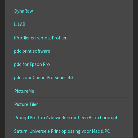
DynaRaw
i1LAB
iProfiler en remoteProfiler
pdq print software
pdq for Epson Pro
pdq voor Canon Pro Series 4.3
PictureMe
Picture Tiler
PromptPix, foto’s bewerken met een AI text prompt
Saturn: Universele Print oplossing voor Mac & PC