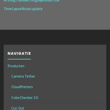
AI voegt nieuwe mogelijkheden toe
TimeLapseMovie update
NAVIGATIE
Producten
Camera Tether
CloudPrinters
ColorChecker 3.0
Cut-Out