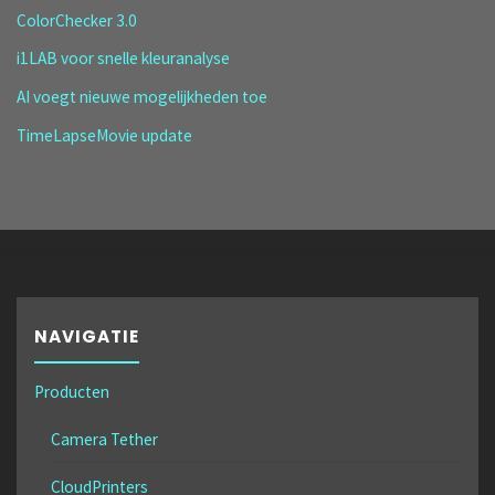
ColorChecker 3.0
i1LAB voor snelle kleuranalyse
AI voegt nieuwe mogelijkheden toe
TimeLapseMovie update
NAVIGATIE
Producten
Camera Tether
CloudPrinters