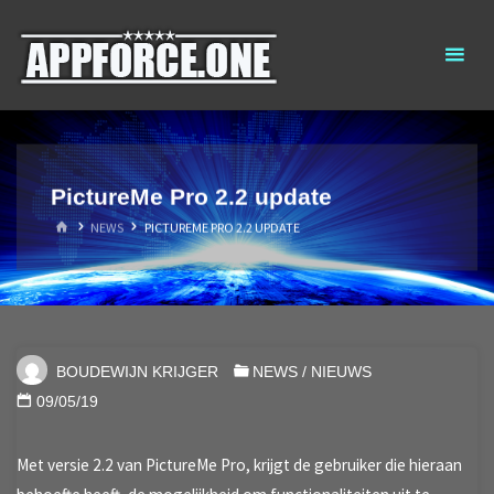
Ga
AppForce.One
RAPID APP
naar
DEVELOPMENT
de
inhoud
PictureMe Pro 2.2 update
HOME
NEWS
PICTUREME PRO 2.2 UPDATE
BOUDEWIJN KRIJGER
NEWS
/
NIEUWS
09/05/19
Met versie 2.2 van PictureMe Pro, krijgt de gebruiker die hieraan