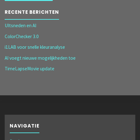
RECENTE BERICHTEN
UItsneden en AI
ColorChecker 3.0
i1LAB voor snelle kleuranalyse
AI voegt nieuwe mogelijkheden toe
TimeLapseMovie update
NAVIGATIE