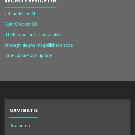
RECENTE BERICHTEN
UItsneden en AI
ColorChecker 3.0
i1LAB voor snelle kleuranalyse
AI voegt nieuwe mogelijkheden toe
TimeLapseMovie update
NAVIGATIE
Producten