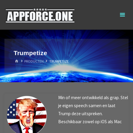
Ga
AppForce.One
RAPID APP
naar
DEVELOPMENT
de
inhoud
Trumpetize
HOME
PRODUCTEN
TRUMPETIZE
Min of meer ontwikkeld als grap. Stel
je eigen speech samen en laat
Trump deze uitspreken.
Beschikbaar zowel op iOS als Mac