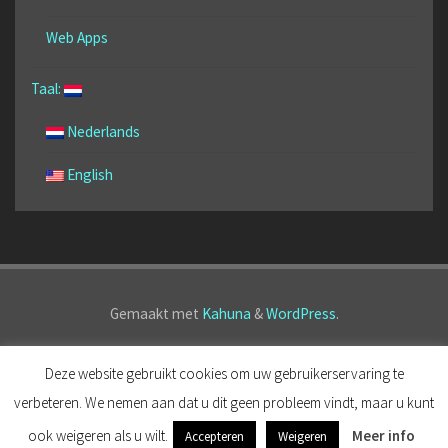
Web Apps
Taal:
Nederlands
English
Gemaakt met
Kahuna
&
WordPress
.
©2020 AppForce.One, Powered by ColorPlaza
Deze website gebruikt cookies om uw gebruikerservaring te
verbeteren. We nemen aan dat u dit geen probleem vindt, maar u kunt
ook weigeren als u wilt.
Meer info
Accepteren
Weigeren