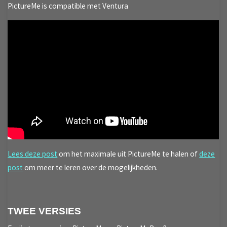
PictureMe is compatible met Ventura
Lees deze post
om het maximale uit PictureMe te halen of
deze
post
om meer te leren over de mogelijkheden.
TWEE VERSIES