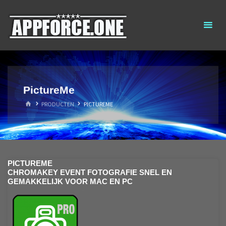
Ga
AppForce.One
RAPID APP
naar
DEVELOPMENT
de
inhoud
PictureMe
HOME
PRODUCTEN
PICTUREME
PICTUREME
CHROMAKEY EVENT FOTOGRAFIE SNEL EN
GEMAKKELIJK VOOR MAC EN PC