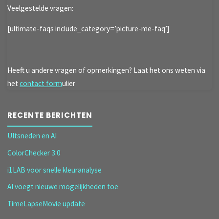
Veelgestelde vragen:
[ultimate-faqs include_category=’picture-me-faq’]
Heeft u andere vragen of opmerkingen? Laat het ons weten via
het
contact form
ulier
RECENTE BERICHTEN
UItsneden en AI
ColorChecker 3.0
i1LAB voor snelle kleuranalyse
AI voegt nieuwe mogelijkheden toe
TimeLapseMovie update