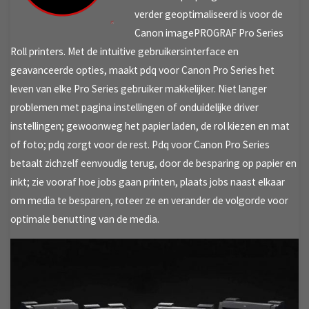
verder geoptimaliseerd is voor de
Canon imagePROGRAF Pro Series
Roll printers. Met de intuitive gebruikersinterface en
geavanceerde opties, maakt pdq voor Canon Pro Series het
leven van elke Pro Series gebruiker makkelijker. Niet langer
problemen met pagina instellingen of onduidelijke driver
instellingen; gewoonweg het papier laden, de rol kiezen en mat
of foto; pdq zorgt voor de rest. Pdq voor Canon Pro Series
betaalt zichzelf eenvoudig terug, door de besparing op papier en
inkt; zie vooraf hoe jobs gaan printen, plaats jobs naast elkaar
om media te besparen, roteer ze en verander de volgorde voor
optimale benutting van de media.