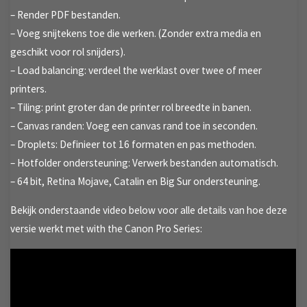
– Render PDF bestanden.
– Voeg snijtekens toe die werken. (Zonder extra media en
geschikt voor rol snijders).
– Load balancing: verdeel the werklast over twee of meer
printers.
– Tiling: print groter dan de printer rol breedte in banen.
– Canvas randen: Voeg een canvas rand toe in seconden.
– Droplets: Definieer tot 16 formaten en pas methoden.
– Hotfolder ondersteuning: Verwerk bestanden automatisch.
– 64 bit, Retina Mojave, Catalin en Big Sur ondersteuning.
Bekijk onderstaande video below voor alle details van hoe deze
versie werkt met with the Canon Pro Series: