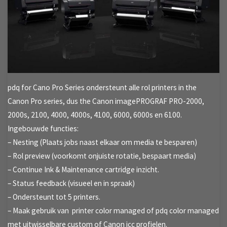
pdq for Cano Pro Series ondersteunt alle rol printers in the
Canon Pro series, dus the Canon imagePROGRAF PRO-2000,
2000s, 2100, 4000, 4000s, 4100, 6000, 6000s en 6100.
Ingebouwde functies:
– Nesting (Plaats jobs naast elkaar om media te besparen)
– Rol preview (voorkomt onjuiste rotatie, bespaart media)
– Continue Ink & Maintenance cartridge inzicht.
– Status feedback (visueel en in spraak)
– Ondersteunt tot 5 printers.
– Maak gebruik van printer color managed of pdq color managed
met uitwisselbare custom of Canon icc profielen.