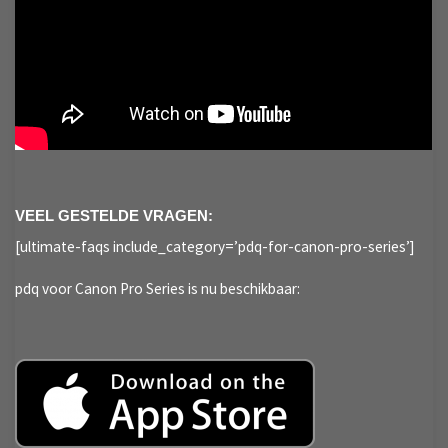
VEEL GESTELDE VRAGEN:
[ultimate-faqs include_category=’pdq-for-canon-pro-series’]
pdq voor Canon Pro Series is nu beschikbaar: