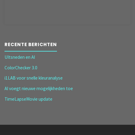
RECENTE BERICHTEN
UItsneden en AI
ColorChecker 3.0
i1LAB voor snelle kleuranalyse
AI voegt nieuwe mogelijkheden toe
TimeLapseMovie update