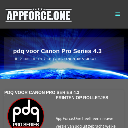
Ga
AppForce.One
RAPID APP
naar
DEVELOPMENT
de
inhoud
pdq voor Canon Pro Series 4.3
HOME
PRODUCTEN
PDQ VOOR CANON PRO SERIES 4.3
PDQ VOOR CANON PRO SERIES 4.3
PRINTEN OP ROLLETJES
AppForce.One heeft een nieuwe
versie van pdq uitgebracht welke