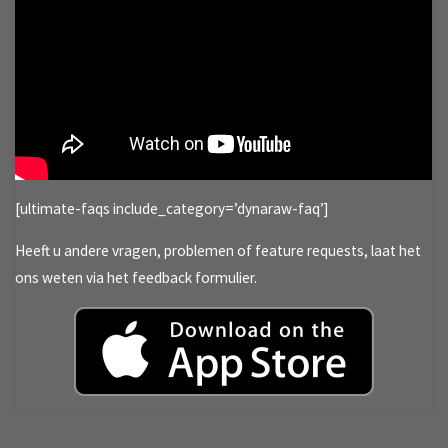
[ultimate-faqs include_category=’dynaraw-faq’]
Heeft u andere vragen, problemen of feature requests, laat het
ons weten via het feedback formulier.