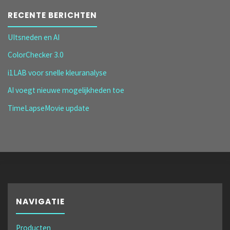
RECENTE BERICHTEN
UItsneden en AI
ColorChecker 3.0
i1LAB voor snelle kleuranalyse
AI voegt nieuwe mogelijkheden toe
TimeLapseMovie update
NAVIGATIE
Producten