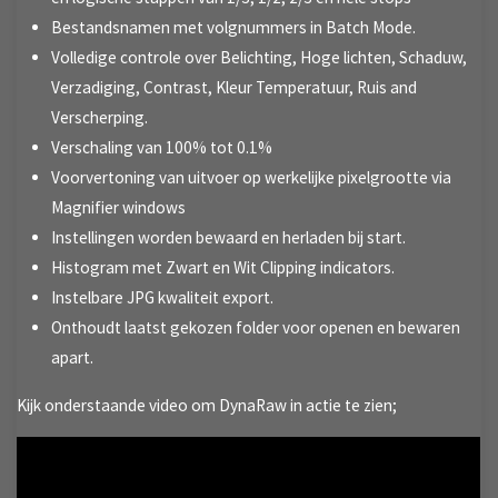
Bestandsnamen met volgnummers in Batch Mode.
Volledige controle over Belichting, Hoge lichten, Schaduw,
Verzadiging, Contrast, Kleur Temperatuur, Ruis and
Verscherping.
Verschaling van 100% tot 0.1%
Voorvertoning van uitvoer op werkelijke pixelgrootte via
Magnifier windows
Instellingen worden bewaard en herladen bij start.
Histogram met Zwart en Wit Clipping indicators.
Instelbare JPG kwaliteit export.
Onthoudt laatst gekozen folder voor openen en bewaren
apart.
Kijk onderstaande video om DynaRaw in actie te zien;