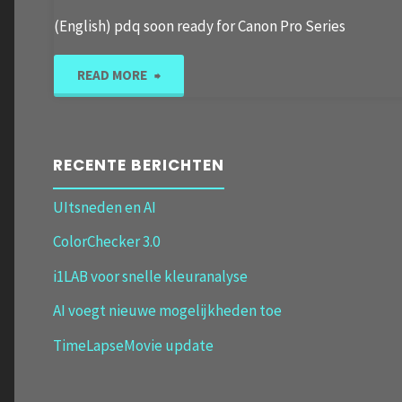
(English) pdq soon ready for Canon Pro Series
"pdq
READ MORE
voor
Canon
RECENTE BERICHTEN
Pro
UItsneden en AI
ColorChecker 3.0
Serie"
i1LAB voor snelle kleuranalyse
AI voegt nieuwe mogelijkheden toe
TimeLapseMovie update